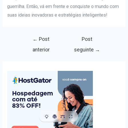
guerrilha. Então, vá em frente e conquiste o mundo com
suas ideias inovadoras e estratégias inteligentes!
Navegação
←
Post
Post
de
anterior
seguinte
→
Post