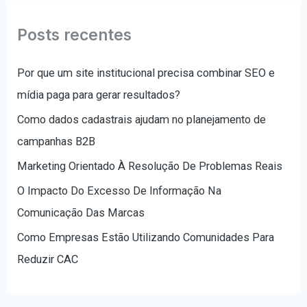
q
u
Posts recentes
i
s
Por que um site institucional precisa combinar SEO e
a
mídia paga para gerar resultados?
r
Como dados cadastrais ajudam no planejamento de
p
campanhas B2B
o
Marketing Orientado À Resolução De Problemas Reais
r
O Impacto Do Excesso De Informação Na
:
Comunicação Das Marcas
Como Empresas Estão Utilizando Comunidades Para
Reduzir CAC