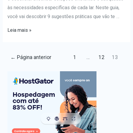
às necessidades específicas de cada lar. Neste guia,
você vai descobrir 9 sugestões práticas que vão te …
Como
Leia mais »
escolher
um
Paginação
bom
←
Página anterior
1
…
12
13
de
alarme
posts
residencial?
Confira
9
sugestões
práticas!