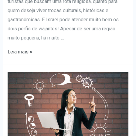
turistas que buscam uma rota religiosa, quanto para
quem deseja viver trocas culturais, históricas e
gastronômicas. E Israel pode atender muito bem os
dois perfis de viajantes! Apesar de ser uma região
muito pequena, há muito …
4
Leia mais »
Dicas
para
visitar
Israel
pela
primeira
vez