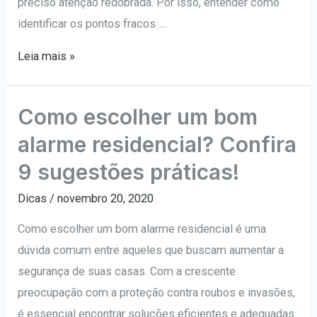
preciso atenção redobrada. Por isso, entender como
identificar os pontos fracos …
Como
Leia mais »
identificar
os
Como escolher um bom
pontos
alarme residencial? Confira
fracos
da
9 sugestões práticas!
sua
Dicas
/
novembro 20, 2020
casa?
Veja
Como escolher um bom alarme residencial é uma
10
dúvida comum entre aqueles que buscam aumentar a
sinais
segurança de suas casas. Com a crescente
de
preocupação com a proteção contra roubos e invasões,
alerta!
é essencial encontrar soluções eficientes e adequadas