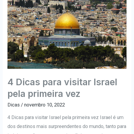
como
investir
em
uma
consultoria
pode
ser
o
primeiro
4 Dicas para visitar Israel
passo
pela primeira vez
Dicas
/
novembro 10, 2022
4 Dicas para visitar Israel pela primeira vez Israel é um
dos destinos mais surpreendentes do mundo, tanto para