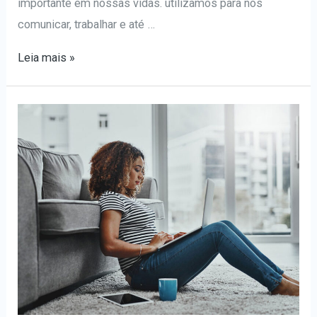
importante em nossas vidas. utilizamos para nos
comunicar, trabalhar e até …
Dicas
Leia mais »
para
escolher
um
smartphone
–
veja
como
acertar
na
sua
compra!