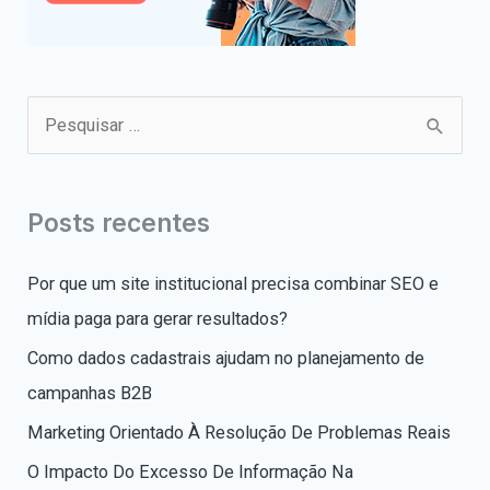
P
e
s
q
Posts recentes
u
Por que um site institucional precisa combinar SEO e
i
mídia paga para gerar resultados?
s
a
Como dados cadastrais ajudam no planejamento de
r
campanhas B2B
p
Marketing Orientado À Resolução De Problemas Reais
o
O Impacto Do Excesso De Informação Na