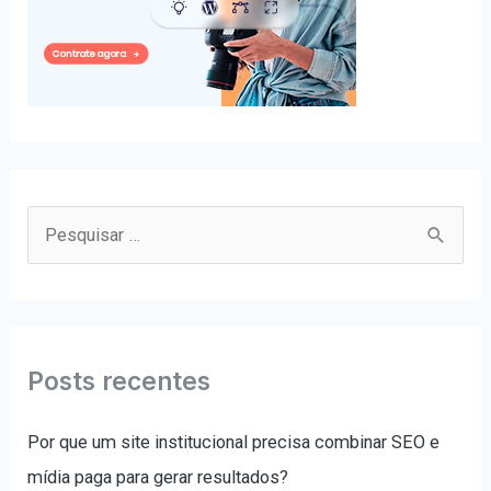
P
e
s
q
u
Posts recentes
i
s
Por que um site institucional precisa combinar SEO e
a
mídia paga para gerar resultados?