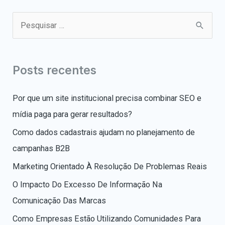
P
e
s
q
Posts recentes
u
Por que um site institucional precisa combinar SEO e
i
mídia paga para gerar resultados?
s
a
Como dados cadastrais ajudam no planejamento de
r
campanhas B2B
p
Marketing Orientado À Resolução De Problemas Reais
o
O Impacto Do Excesso De Informação Na
r
Comunicação Das Marcas
:
Como Empresas Estão Utilizando Comunidades Para