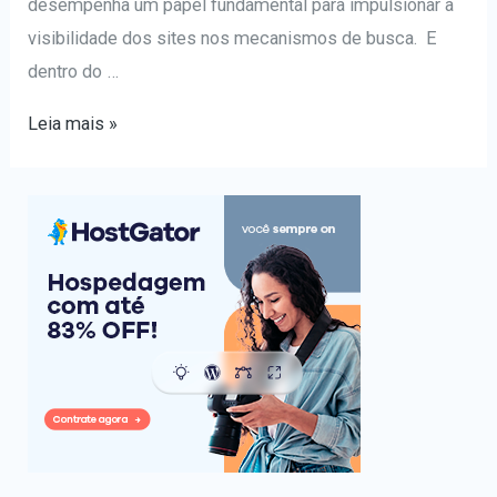
desempenha um papel fundamental para impulsionar a
visibilidade dos sites nos mecanismos de busca. E
dentro do …
O
Leia mais »
papel
dos
backlinks
na
autoridade
e
classificação
do
seu
site