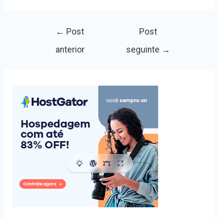
Navegação
←
Post
Post
de
anterior
seguinte
→
Post