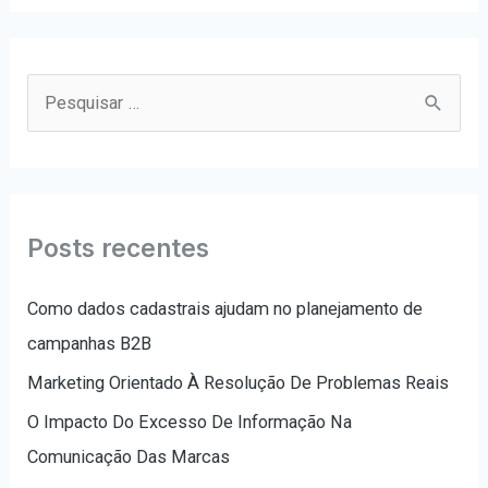
P
e
s
q
u
Posts recentes
i
s
Como dados cadastrais ajudam no planejamento de
a
campanhas B2B
r
Marketing Orientado À Resolução De Problemas Reais
p
O Impacto Do Excesso De Informação Na
o
Comunicação Das Marcas
r