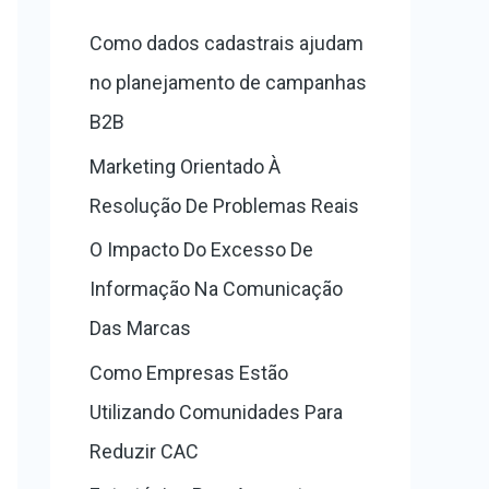
s
Como dados cadastrais ajudam
a
no planejamento de campanhas
r
B2B
p
Marketing Orientado À
o
Resolução De Problemas Reais
r
O Impacto Do Excesso De
:
Informação Na Comunicação
Das Marcas
Como Empresas Estão
Utilizando Comunidades Para
Reduzir CAC