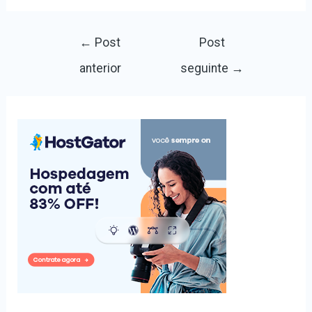
Navegação
←
Post
Post
de
anterior
seguinte
→
Post