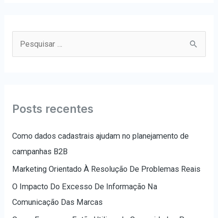
P
e
s
q
u
Posts recentes
i
s
Como dados cadastrais ajudam no planejamento de
a
campanhas B2B
r
Marketing Orientado À Resolução De Problemas Reais
p
O Impacto Do Excesso De Informação Na
o
Comunicação Das Marcas
r