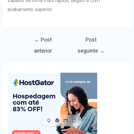
trabalho se torna mais rápido, seguro e com
acabamento superior.
Navegação
←
Post
Post
de
anterior
seguinte
→
Post