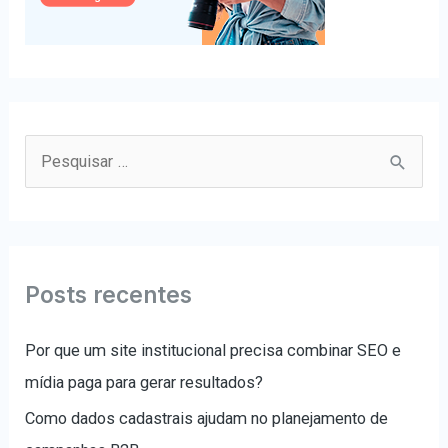
P
e
s
q
u
Posts recentes
i
s
Por que um site institucional precisa combinar SEO e
a
mídia paga para gerar resultados?
r
Como dados cadastrais ajudam no planejamento de
p