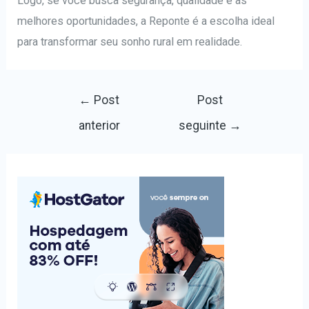
Logo, se você busca segurança, qualidade e as
melhores oportunidades, a Reponte é a escolha ideal
para transformar seu sonho rural em realidade.
Navegação
←
Post
Post
de
anterior
seguinte
→
Post