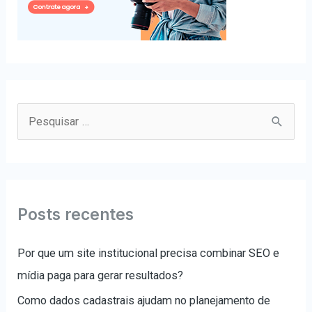
P
e
s
q
u
Posts recentes
i
s
Por que um site institucional precisa combinar SEO e
a
mídia paga para gerar resultados?
r
Como dados cadastrais ajudam no planejamento de