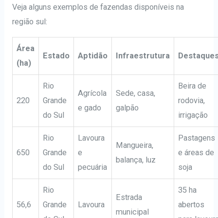
Veja alguns exemplos de fazendas disponíveis na
região sul:
Área
Estado
Aptidão
Infraestrutura
Destaque
(ha)
Rio
Beira de
Agrícola
Sede, casa,
220
Grande
rodovia,
e gado
galpão
do Sul
irrigação
Rio
Lavoura
Pastagens
Mangueira,
650
Grande
e
e áreas de
balança, luz
do Sul
pecuária
soja
Rio
35 ha
Estrada
56,6
Grande
Lavoura
abertos
municipal