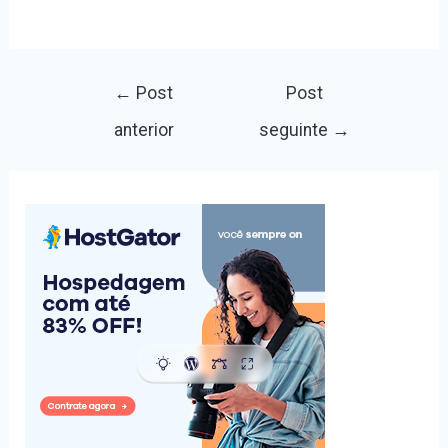
Navegação
←
Post
Post
de
anterior
seguinte
→
Post