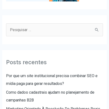
P
e
s
q
u
Posts recentes
i
s
Por que um site institucional precisa combinar SEO e
a
mídia paga para gerar resultados?
r
Como dados cadastrais ajudam no planejamento de
p
campanhas B2B
o
Marketing Orientado À Resolução De Problemas Reais