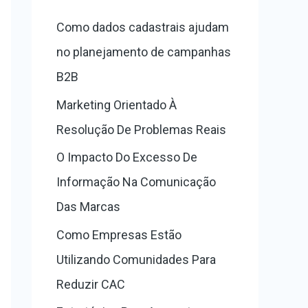
s
Como dados cadastrais ajudam
a
no planejamento de campanhas
r
B2B
p
Marketing Orientado À
o
Resolução De Problemas Reais
r
O Impacto Do Excesso De
:
Informação Na Comunicação
Das Marcas
Como Empresas Estão
Utilizando Comunidades Para
Reduzir CAC