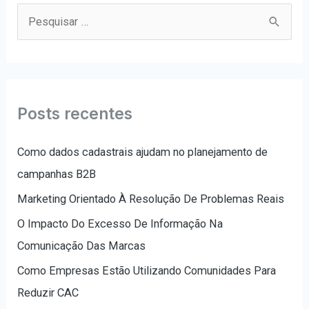
P
e
s
q
u
Posts recentes
i
s
Como dados cadastrais ajudam no planejamento de
a
campanhas B2B
r
Marketing Orientado À Resolução De Problemas Reais
p
O Impacto Do Excesso De Informação Na
o
Comunicação Das Marcas
r
Como Empresas Estão Utilizando Comunidades Para
:
Reduzir CAC