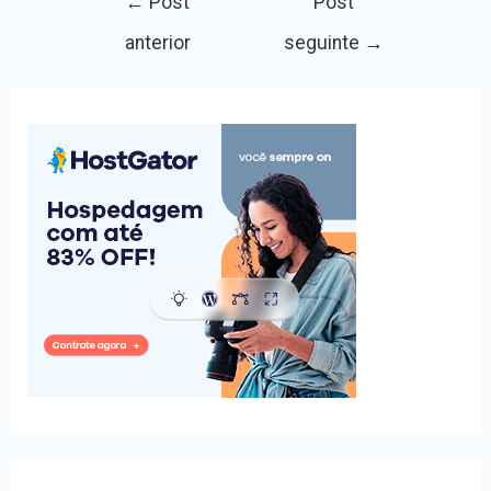
←
Post
Post
de
anterior
seguinte
→
Post