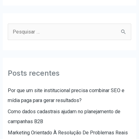
P
e
s
q
u
Posts recentes
i
s
Por que um site institucional precisa combinar SEO e
a
mídia paga para gerar resultados?
r
Como dados cadastrais ajudam no planejamento de
p
campanhas B2B
o
Marketing Orientado À Resolução De Problemas Reais
r