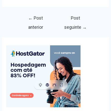
Navegação
←
Post
Post
de
anterior
seguinte
→
Post