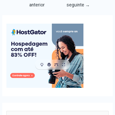
de
anterior
seguinte
→
Post
P