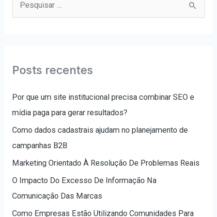
e
s
q
u
Posts recentes
i
s
Por que um site institucional precisa combinar SEO e
a
mídia paga para gerar resultados?
r
Como dados cadastrais ajudam no planejamento de
p
campanhas B2B
o
Marketing Orientado À Resolução De Problemas Reais
r
O Impacto Do Excesso De Informação Na
:
Comunicação Das Marcas
Como Empresas Estão Utilizando Comunidades Para